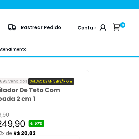
0
Rastrear Pedido
Conta ›
Atendimento
+893 vendidos
SALDÃO DE ANIVERSÁRIO 🔥
ilador De Teto Com
ada 2 em 1
9,90
l
ço
249,90
57%
12x de
R$ 20,82
mocional