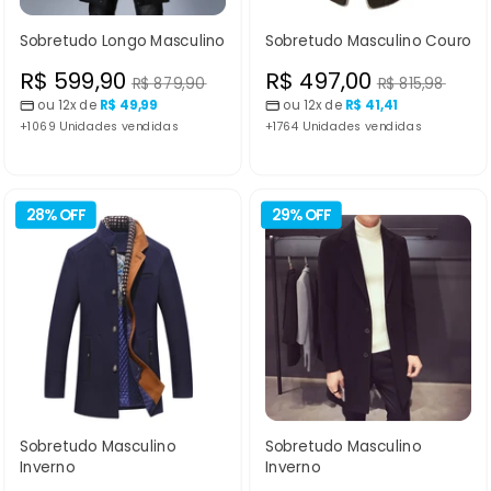
Sobretudo Longo Masculino
Sobretudo Masculino Couro
Preço
Preço
R$ 599,90
R$ 497,00
Preço
Preço
R$ 879,90
R$ 815,98
normal
normal
ou 12x de
R$ 49,99
ou 12x de
R$ 41,41
promocional
promocional
+1069 Unidades vendidas
+1764 Unidades vendidas
28% OFF
29% OFF
Sobretudo Masculino
Sobretudo Masculino
Inverno
Inverno