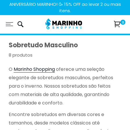
Pular
ANIVERSÁRIO MARINHO! 🥳 15% OFF ao levar 2 ou mais
itens.
para
o
Marinho
0
conteúdo
Shopping
Sobretudo Masculino
8 produtos
O
Marinho Shopping
oferece uma seleção
elegante de sobretudos masculinos, perfeitos
para o inverno. Nossos sobretudos são feitos
com materiais de alta qualidade, garantindo
durabilidade e conforto.
Encontre sobretudos em diversas cores e
tamanhos, desde modelos clássicos até