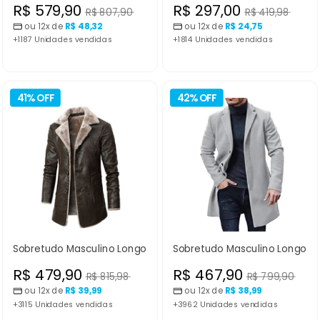
Preço
Preço
R$ 579,90
R$ 297,00
Preço
Preço
R$ 807,90
R$ 419,98
normal
normal
ou 12x de
R$ 48,32
ou 12x de
R$ 24,75
promocional
promocional
+1187 Unidades vendidas
+1814 Unidades vendidas
41% OFF
42% OFF
Sobretudo Masculino Longo
Sobretudo Masculino Longo
Preço
Preço
R$ 479,90
R$ 467,90
Preço
Preço
R$ 815,98
R$ 799,90
normal
normal
ou 12x de
R$ 39,99
ou 12x de
R$ 38,99
promocional
promocional
+3115 Unidades vendidas
+3962 Unidades vendidas