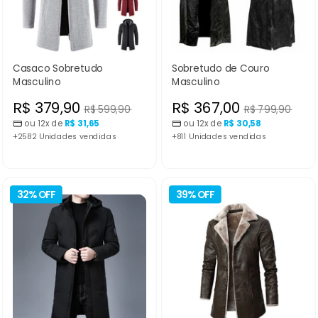
Casaco Sobretudo
Sobretudo de Couro
Masculino
Masculino
Preço
Preço
R$ 379,90
R$ 367,00
Preço
Preço
R$ 599,90
R$ 799,90
normal
normal
ou 12x de
R$ 31,65
ou 12x de
R$ 30,58
promocional
promocional
+2582 Unidades vendidas
+811 Unidades vendidas
32% OFF
39% OFF