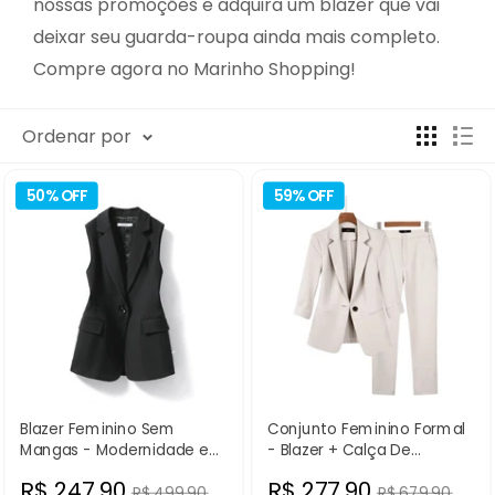
nossas promoções e adquira um blazer que vai
deixar seu guarda-roupa ainda mais completo.
Compre agora no Marinho Shopping!
Ordenar por
50% OFF
59% OFF
Blazer Feminino Sem
Conjunto Feminino Formal
Mangas - Modernidade e
- Blazer + Calça De
Luxo
Alfaiataria
Preço
Preço
R$ 247,90
R$ 277,90
Preço
Preço
R$ 499,90
R$ 679,90