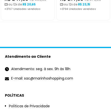
normal
normal
ou 12x de
R$ 20,65
ou 12x de
R$ 23,15
promocional
promocional
+3767 Unidades vendidas
+3794 Unidades vendidas
Atendimento ao Cliente
Atendimento: seg. à sex. 9h às 18h
E-mail: sac@marinhoshopping.com
POLÍTICAS
Políticas de Privacidade