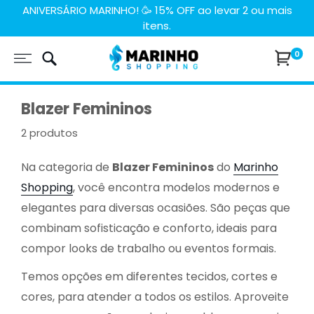
Pular
ANIVERSÁRIO MARINHO! 🥳 15% OFF ao levar 2 ou mais
itens.
para
o
Marinho
0
conteúdo
Shopping
Blazer Femininos
2 produtos
Na categoria de
Blazer Femininos
do
Marinho
Shopping
, você encontra modelos modernos e
elegantes para diversas ocasiões. São peças que
combinam sofisticação e conforto, ideais para
compor looks de trabalho ou eventos formais.
Temos opções em diferentes tecidos, cortes e
cores, para atender a todos os estilos. Aproveite