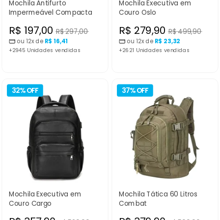
Mochila Antifurto
Mochila Executiva em
Impermeável Compacta
Couro Oslo
Preço
Preço
R$ 197,00
R$ 279,90
Preço
Preço
R$ 297,00
R$ 499,90
normal
normal
ou 12x de
R$ 16,41
ou 12x de
R$ 23,32
promocional
promocional
+2945 Unidades vendidas
+2621 Unidades vendidas
32% OFF
37% OFF
Mochila Executiva em
Mochila Tática 60 Litros
Couro Cargo
Combat