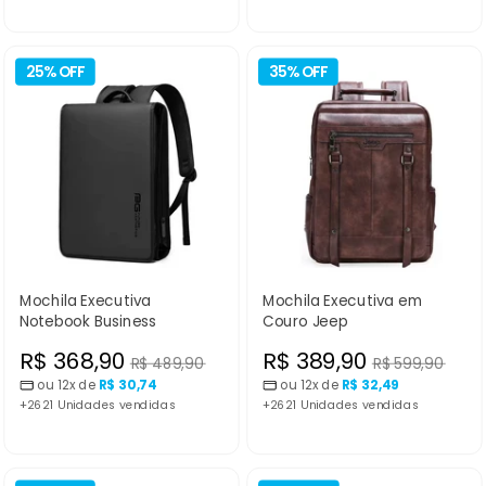
25% OFF
35% OFF
Mochila Executiva
Mochila Executiva em
Notebook Business
Couro Jeep
Preço
Preço
R$ 368,90
R$ 389,90
Preço
Preço
R$ 489,90
R$ 599,90
normal
normal
ou 12x de
R$ 30,74
ou 12x de
R$ 32,49
promocional
promocional
+2621 Unidades vendidas
+2621 Unidades vendidas