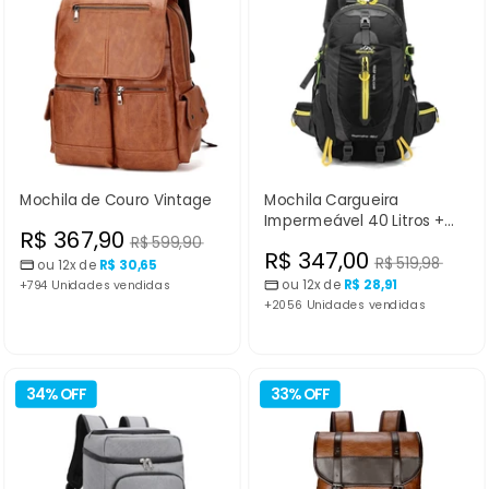
Mochila de Couro Vintage
Mochila Cargueira
Impermeável 40 Litros +
Preço
R$ 367,90
BRINDE
Preço
R$ 599,90
Preço
R$ 347,00
Preço
R$ 519,98
normal
ou 12x de
R$ 30,65
promocional
normal
ou 12x de
R$ 28,91
+794 Unidades vendidas
promocional
+2056 Unidades vendidas
34% OFF
33% OFF