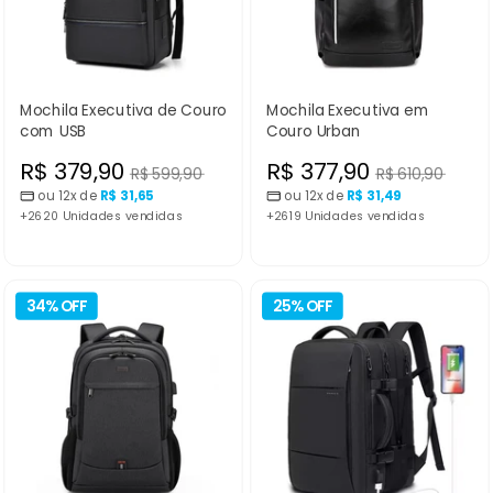
Mochila Executiva de Couro
Mochila Executiva em
com USB
Couro Urban
Preço
Preço
R$ 379,90
R$ 377,90
Preço
Preço
R$ 599,90
R$ 610,90
normal
normal
ou 12x de
R$ 31,65
ou 12x de
R$ 31,49
promocional
promocional
+2620 Unidades vendidas
+2619 Unidades vendidas
34% OFF
25% OFF