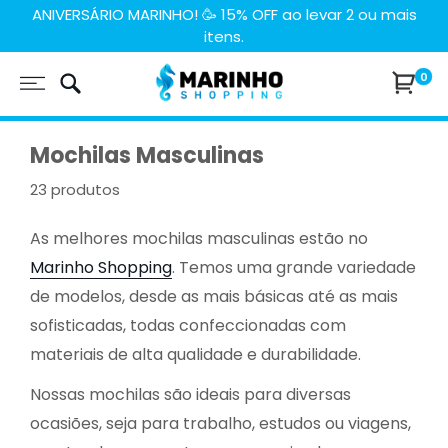
Pular
ANIVERSÁRIO MARINHO! 🥳 15% OFF ao levar 2 ou mais
itens.
para
o
Marinho
0
conteúdo
Shopping
Mochilas Masculinas
23 produtos
As melhores mochilas masculinas estão no
Marinho Shopping
. Temos uma grande variedade
de modelos, desde as mais básicas até as mais
sofisticadas, todas confeccionadas com
materiais de alta qualidade e durabilidade.
Nossas mochilas são ideais para diversas
ocasiões, seja para trabalho, estudos ou viagens,