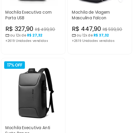
Mochila Executiva com
Mochila de Viagem
Porta USB
Masculina Falcon
Preço
Preço
R$ 327,90
R$ 447,90
Preço
Preço
R$ 499,90
R$ 599,90
normal
normal
ou 12x de
R$ 27,32
ou 12x de
R$ 37,32
promocional
promocional
+2619 Unidades vendidas
+2619 Unidades vendidas
17% OFF
Mochila Executiva Anti