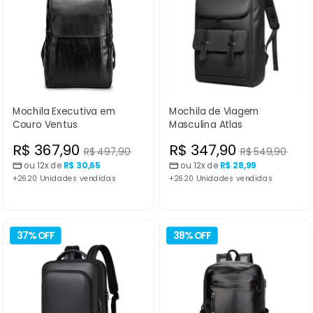
Mochila Executiva em
Mochila de Viagem
Couro Ventus
Masculina Atlas
Preço
Preço
R$ 367,90
R$ 347,90
Preço
Preço
R$ 497,90
R$ 549,90
normal
normal
ou 12x de
R$ 30,65
ou 12x de
R$ 28,99
promocional
promocional
+2620 Unidades vendidas
+2620 Unidades vendidas
37% OFF
38% OFF