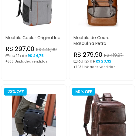
Mochila Cooler Original Ice
Mochila de Couro
Masculina Retrô
Preço
R$ 297,00
Preço
R$ 449,90
Preço
R$ 279,90
Preço
R$ 419,97
normal
ou 12x de
R$ 24,75
promocional
normal
ou 12x de
R$ 23,32
+588 Unidades vendidas
promocional
+793 Unidades vendidas
23% OFF
50% OFF