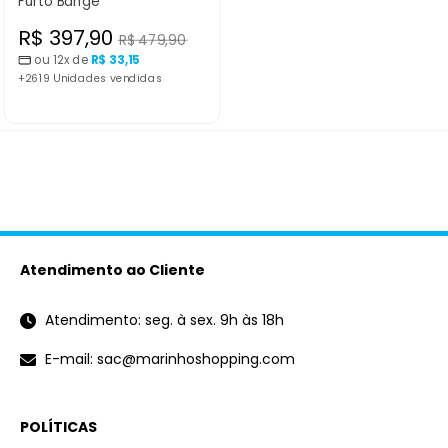
Furto Bange
Preço
R$ 397,90
Preço
R$ 479,90
normal
ou 12x de
R$ 33,15
promocional
+2619 Unidades vendidas
Atendimento ao Cliente
Atendimento: seg. à sex. 9h às 18h
E-mail: sac@marinhoshopping.com
POLÍTICAS