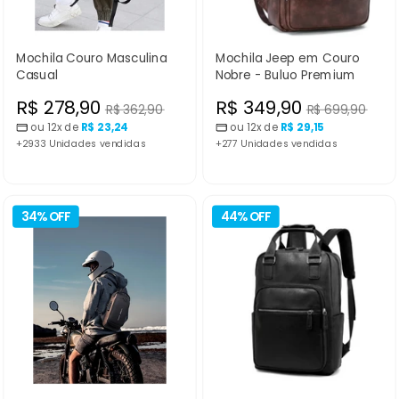
Mochila Couro Masculina
Mochila Jeep em Couro
Casual
Nobre - Buluo Premium
Preço
Preço
R$ 278,90
R$ 349,90
Preço
Preço
R$ 362,90
R$ 699,90
normal
normal
ou 12x de
R$ 23,24
ou 12x de
R$ 29,15
promocional
promocional
+2933 Unidades vendidas
+277 Unidades vendidas
34% OFF
44% OFF