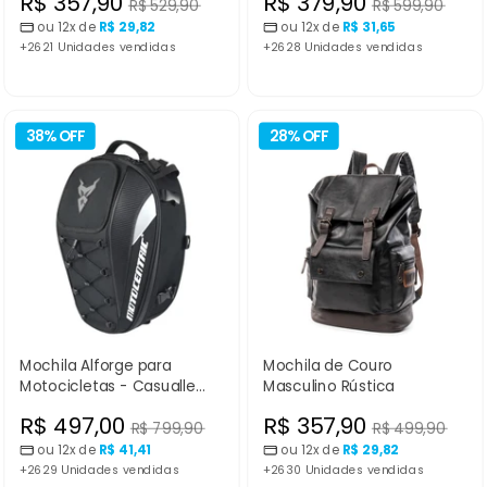
Preço
Preço
R$ 357,90
R$ 379,90
Preço
Preço
R$ 529,90
R$ 599,90
normal
normal
ou 12x de
R$ 29,82
ou 12x de
R$ 31,65
promocional
promocional
+2621 Unidades vendidas
+2628 Unidades vendidas
38% OFF
28% OFF
Mochila Alforge para
Mochila de Couro
Motocicletas - Casualle
Masculino Rústica
Outdoor II
Preço
Preço
R$ 497,00
R$ 357,90
Preço
Preço
R$ 799,90
R$ 499,90
normal
normal
ou 12x de
R$ 41,41
ou 12x de
R$ 29,82
promocional
promocional
+2629 Unidades vendidas
+2630 Unidades vendidas