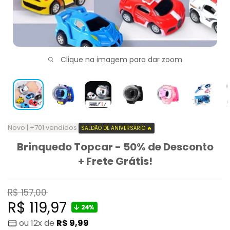
Clique na imagem para dar zoom
Novo | +701 vendidos
SALDÃO DE ANIVERSÁRIO 🔥
Brinquedo Topcar - 50% de Desconto
+ Frete Grátis!
Preço
R$ 157,00
normal
Preço
R$ 119,97
24%
ou 12x de
R$ 9,99
promocional