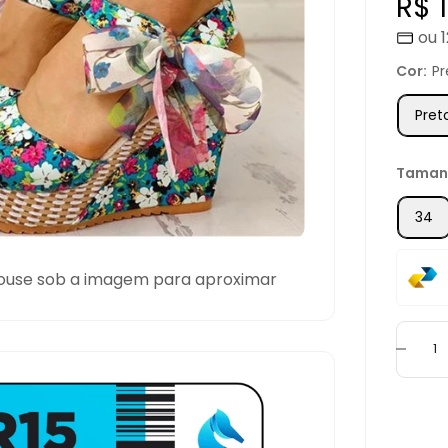
Pre
R$ 
ou 
pro
Cor:
Pr
Pret
Taman
34
ouse sob a imagem para aproximar