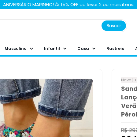
ANIVERSÁRIO MARINHO! 🥳 15% OFF ao levar 2 ou mais itens.
Buscar
Masculino
Infantil
Casa
Rastreio
Novo | 
Sand
Lanç
Verã
Pérol
Preço
R$ 29
norma