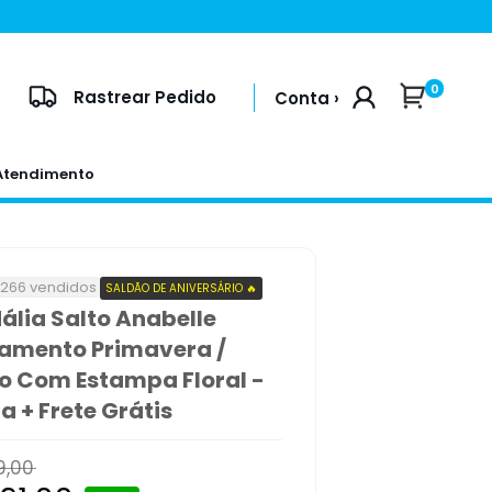
0
Rastrear Pedido
Conta ›
Atendimento
+266 vendidos
SALDÃO DE ANIVERSÁRIO 🔥
ália Salto Anabelle
amento Primavera /
o Com Estampa Floral -
a + Frete Grátis
9,00
l