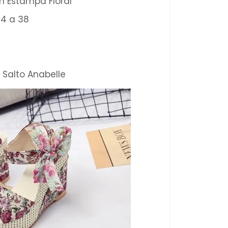
om Estampa Floral
34 a 38
 Salto Anabelle