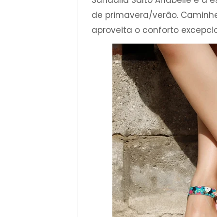
Sandália Salto Anabelle é a 
de primavera/verão. Caminh
aproveita o conforto excepc