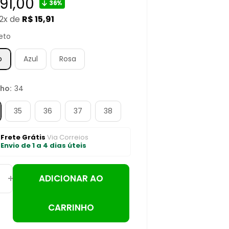
ço
191,00
36%
12x de
R$ 15,91
mocional
eto
o
Azul
Rosa
ho:
34
35
36
37
38
Frete Grátis
Via Correios
Envio de 1 a 4 dias úteis
ADICIONAR AO
CARRINHO