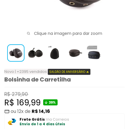
Clique na imagem para dar zoom
Novo | +2395 vendidos
SALDÃO DE ANIVERSÁRIO 🔥
Bolsinha de Carretilha
Preço
R$ 279,90
normal
Preço
R$ 169,99
39%
ou 12x de
R$ 14,16
promocional
Frete Grátis
Via Correios
Envio de 1 a 4 dias úteis