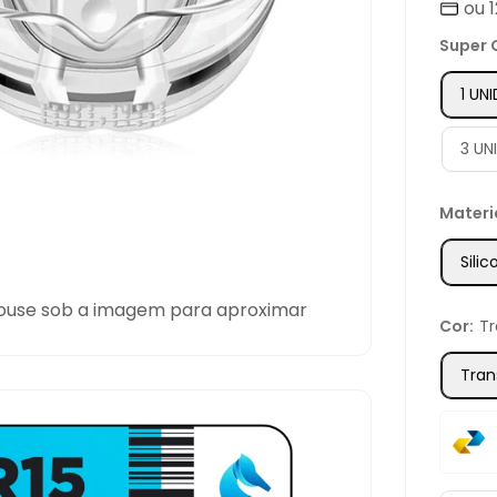
ou 
pro
Super 
1 UN
3 UN
Materi
Sili
ouse sob a imagem para aproximar
Cor:
T
Tran