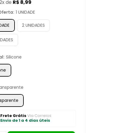
12x de
R$ 8,99
mocional
Oferta:
1 UNIDADE
IDADE
2 UNIDADES
IDADES
al:
Silicone
cone
ransparente
sparente
Frete Grátis
Via Correios
Envio de 1 a 4 dias úteis