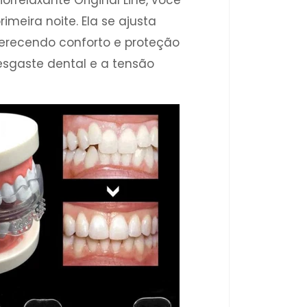
rrelaxante Original Line, você
imeira noite. Ela se ajusta
ferecendo conforto e proteção
esgaste dental e a tensão