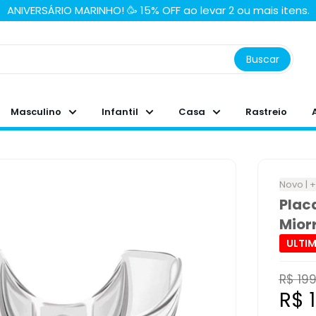
ANIVERSÁRIO MARINHO! 🥳 15% OFF ao levar 2 ou mais itens.
Buscar
Masculino
Infantil
Casa
Rastreio
Novo | 
Plac
Mior
ULTIM
Preço
R$ 19
norma
Pre
R$ 