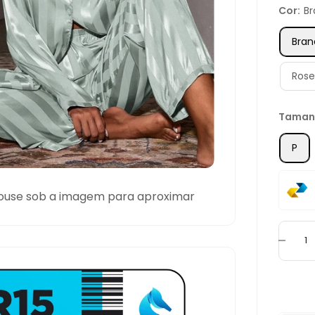
Cor:
B
Bra
Ros
Taman
P
ouse sob a imagem para aproximar