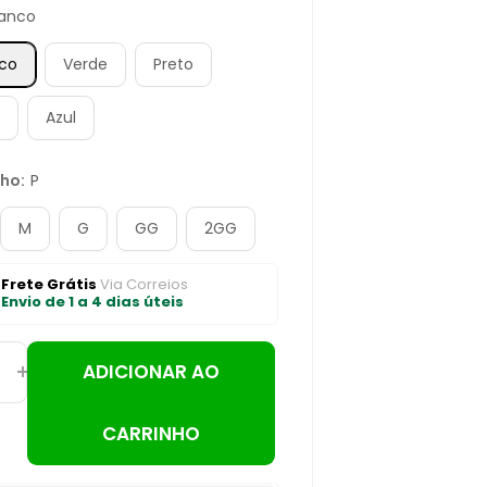
ranco
nco
Verde
Preto
e
Azul
ho:
P
M
G
GG
2GG
Frete Grátis
Via Correios
Envio de 1 a 4 dias úteis
ADICIONAR AO
CARRINHO