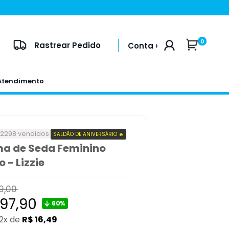
0
Rastrear Pedido
Conta ›
Atendimento
+2298 vendidos
SALDÃO DE ANIVERSÁRIO 🔥
ma de Seda Feminino
 - Lizzie
9,00
l
ço
197,90
60%
12x de
R$ 16,49
mocional