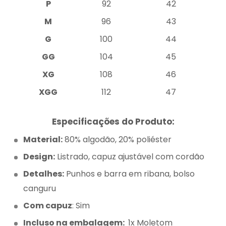
P
92
42
M
96
43
G
100
44
GG
104
45
XG
108
46
XGG
112
47
Especificações do Produto:
Material:
80% algodão, 20% poliéster
Design:
Listrado, capuz ajustável com cordão
Detalhes:
Punhos e barra em ribana, bolso
canguru
Com capuz
: Sim
Incluso na embalagem:
1x Moletom