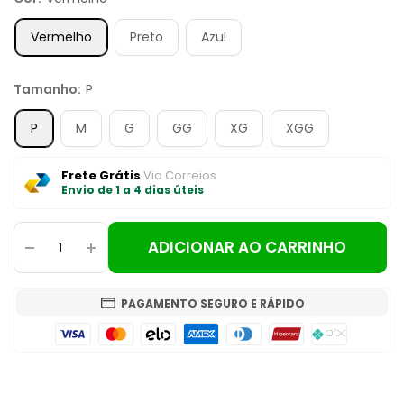
Vermelho
Preto
Azul
Tamanho:
P
P
M
G
GG
XG
XGG
Frete Grátis
Via Correios
Envio de 1 a 4 dias úteis
ADICIONAR AO CARRINHO
PAGAMENTO SEGURO E RÁPIDO