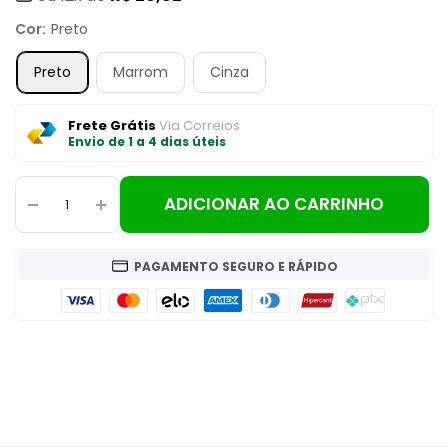
promocional
Cor:
Preto
Preto
Marrom
Cinza
Frete Grátis
Via Correios
Envio de 1 a 4 dias úteis
ADICIONAR AO CARRINHO
PAGAMENTO SEGURO E RÁPIDO