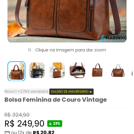
Clique na imagem para dar zoom
Novo | +2793 vendidos
SALDÃO DE ANIVERSÁRIO 🔥
Bolsa Feminina de Couro Vintage
Preço
R$ 324,90
normal
Preço
R$ 249,90
23%
ou 12x de
R$ 20,82