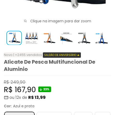
Clique na imagem para dar zoom
Novo | +2455 vendidos
SALDÃO DE ANIVERSÁRIO 🔥
Alicate De Pesca Multifuncional De
Aluminio
Preço
R$ 249,90
normal
Preço
R$ 167,90
33%
ou 12x de
R$ 13,99
promocional
Cor:
Azul e prata