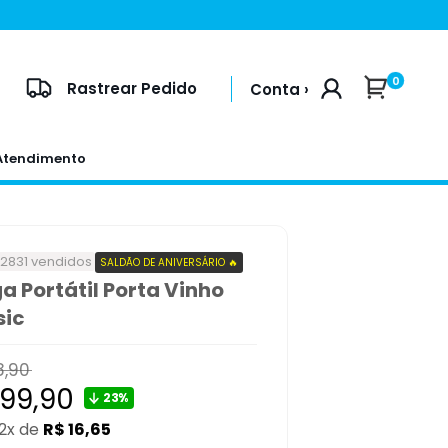
0
Rastrear Pedido
Conta ›
Atendimento
+2831 vendidos
SALDÃO DE ANIVERSÁRIO 🔥
a Portátil Porta Vinho
sic
8,90
l
ço
199,90
23%
12x de
R$ 16,65
mocional