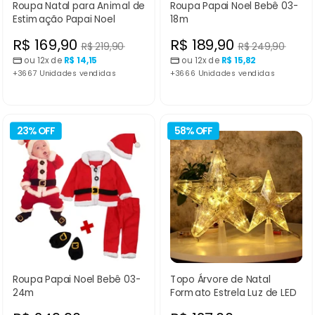
Roupa Natal para Animal de
Roupa Papai Noel Bebê 03-
Estimação Papai Noel
18m
Preço
Preço
R$ 169,90
R$ 189,90
Preço
Preço
R$ 219,90
R$ 249,90
normal
normal
ou 12x de
R$ 14,15
ou 12x de
R$ 15,82
promocional
promocional
+3667 Unidades vendidas
+3666 Unidades vendidas
23% OFF
58% OFF
Roupa Papai Noel Bebê 03-
Topo Árvore de Natal
24m
Formato Estrela Luz de LED