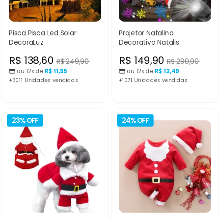
Pisca Pisca Led Solar
Projetor Natalino
DecoraLuz
Decorativo Natalis
Preço
Preço
R$ 138,60
R$ 149,90
Preço
Preço
R$ 249,90
R$ 280,00
normal
normal
ou 12x de
R$ 11,55
ou 12x de
R$ 12,49
promocional
promocional
+3011 Unidades vendidas
+1071 Unidades vendidas
23% OFF
24% OFF