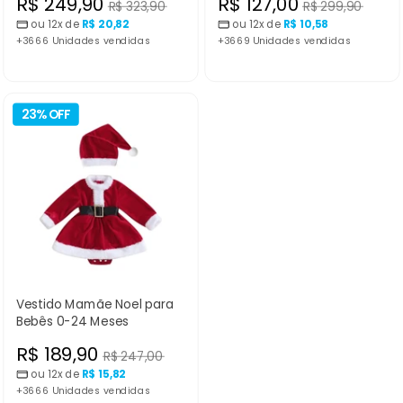
Preço
Preço
R$ 249,90
R$ 127,00
Preço
Preço
R$ 323,90
R$ 299,90
normal
normal
ou 12x de
R$ 20,82
ou 12x de
R$ 10,58
promocional
promocional
+3666 Unidades vendidas
+3669 Unidades vendidas
23% OFF
Vestido Mamãe Noel para
Bebês 0-24 Meses
Preço
R$ 189,90
Preço
R$ 247,00
normal
ou 12x de
R$ 15,82
promocional
+3666 Unidades vendidas