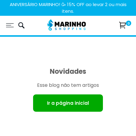
Pular
ANIVERSÁRIO MARINHO! 🥳 15% OFF ao levar 2 ou mais
itens.
para
o
Marinho
0
conteúdo
Shopping
Novidades
Esse blog não tem artigos
Ir a página inicial